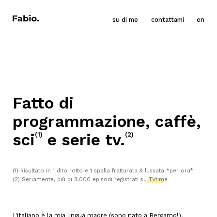
su di me
contattami
en
Fatto di
programmazione, caffè,
sci
e serie tv.
(1)
(2)
(1)
Risultato in 1 dito rotto e 1 spalla fratturata & lussata *per ora*
(2)
Seriamente, più di 8,000 episodi registrati su
TVtime
L'italiano è la mia lingua madre (sono nato a Bergamo!).